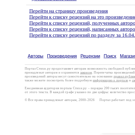
Перейти на страницу произведения
Перейти к списку рецензий на это произведени
Перейти к списку рецензий, полученных авто
Перейти к списку рецензий, написанных автор
Перейти к списку рецензий по разделу за 16.04
Авторы
Произведения
Рецензии
Поиск
Магази
Портал Стихи.ру предоставляет авторам возможность свободной публи
принадлежат авторам и охраняются
законом
. Перепечатка произведений 
произведений авторы несут самостоятельно на основании
правил публи
также можете посмотреть более подробную
информацию о портале
и
с
Ежедневная аудитория портала Стихи.ру – порядка 200 тысяч посетите
от этого текста. В каждой графе указано по две цифры: количество про
© Все права принадлежат авторам, 2000-2026 Портал работает под 