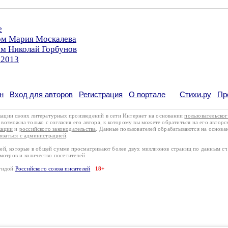
е
ром Мария Москалева
ом Николай Горбунов
.2013
н
Вход для авторов
Регистрация
О портале
Стихи.ру
Пр
кации своих литературных произведений в сети Интернет на основании
пользовательско
возможна только с согласия его автора, к которому вы можете обратиться на его авторс
кации
и
российского законодательства
. Данные пользователей обрабатываются на основ
вязаться с администрацией
.
лей, которые в общей сумме просматривают более двух миллионов страниц по данным с
смотров и количество посетителей.
эгидой
Российского союза писателей
18+