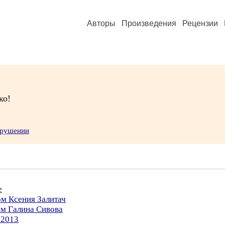
Авторы
Произведения
Рецензии
ко!
арушении
е
ом Ксения Залитач
ом Галина Сивова
.2013