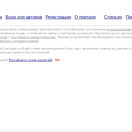
н
Вход для авторов
Регистрация
О портале
Стихи.ру
Пр
кации своих литературных произведений в сети Интернет на основании
пользовательско
возможна только с согласия его автора, к которому вы можете обратиться на его авторс
кации
и
российского законодательства
. Данные пользователей обрабатываются на основ
вязаться с администрацией
.
лей, которые в общей сумме просматривают более двух миллионов страниц по данным с
смотров и количество посетителей.
эгидой
Российского союза писателей
18+