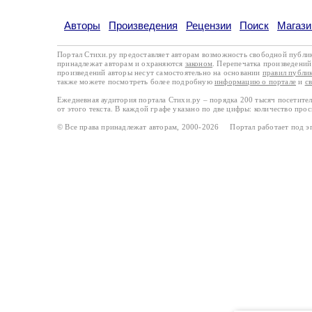
Авторы
Произведения
Рецензии
Поиск
Магази
Портал Стихи.ру предоставляет авторам возможность свободной публи
принадлежат авторам и охраняются
законом
. Перепечатка произведений 
произведений авторы несут самостоятельно на основании
правил публи
также можете посмотреть более подробную
информацию о портале
и
с
Ежедневная аудитория портала Стихи.ру – порядка 200 тысяч посетите
от этого текста. В каждой графе указано по две цифры: количество про
© Все права принадлежат авторам, 2000-2026 Портал работает под 