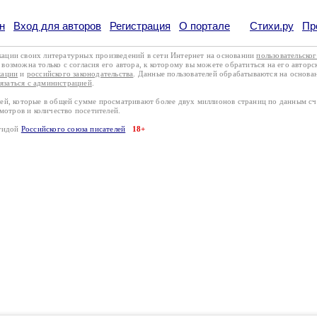
н
Вход для авторов
Регистрация
О портале
Стихи.ру
Пр
кации своих литературных произведений в сети Интернет на основании
пользовательско
возможна только с согласия его автора, к которому вы можете обратиться на его авторс
кации
и
российского законодательства
. Данные пользователей обрабатываются на основ
вязаться с администрацией
.
лей, которые в общей сумме просматривают более двух миллионов страниц по данным с
смотров и количество посетителей.
эгидой
Российского союза писателей
18+