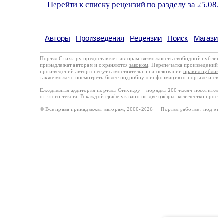
Перейти к списку рецензий по разделу за 25.08
Авторы
Произведения
Рецензии
Поиск
Магази
Портал Стихи.ру предоставляет авторам возможность свободной публи
принадлежат авторам и охраняются
законом
. Перепечатка произведений 
произведений авторы несут самостоятельно на основании
правил публи
также можете посмотреть более подробную
информацию о портале
и
с
Ежедневная аудитория портала Стихи.ру – порядка 200 тысяч посетите
от этого текста. В каждой графе указано по две цифры: количество про
© Все права принадлежат авторам, 2000-2026 Портал работает под 