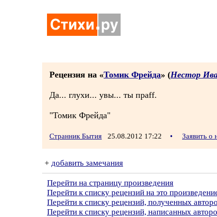
Рецензия на «
Томик Фрейда
» (
Нестор Ива
Да... глухи... увы... ты праff.
"Томик Фрейда"
Странник Бытия
25.08.2012 17:22
•
Заявить о
+
добавить замечания
Перейти на страницу произведения
Перейти к списку рецензий на это произведени
Перейти к списку рецензий, полученных автор
Перейти к списку рецензий, написанных автор