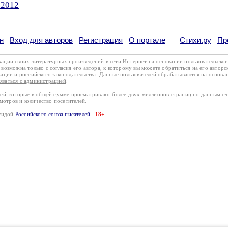
.2012
н
Вход для авторов
Регистрация
О портале
Стихи.ру
Пр
кации своих литературных произведений в сети Интернет на основании
пользовательско
возможна только с согласия его автора, к которому вы можете обратиться на его авторс
кации
и
российского законодательства
. Данные пользователей обрабатываются на основ
вязаться с администрацией
.
лей, которые в общей сумме просматривают более двух миллионов страниц по данным с
смотров и количество посетителей.
эгидой
Российского союза писателей
18+