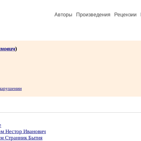
Авторы
Произведения
Рецензии
нович
)
 нарушении
е
ом Нестор Иванович
ом Странник Бытия