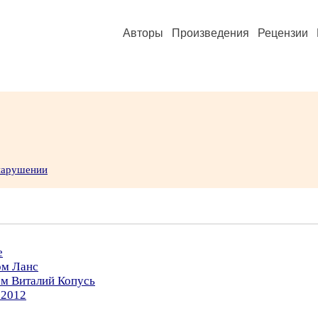
Авторы
Произведения
Рецензии
 нарушении
е
ом Ланс
ом Виталий Копусь
.2012