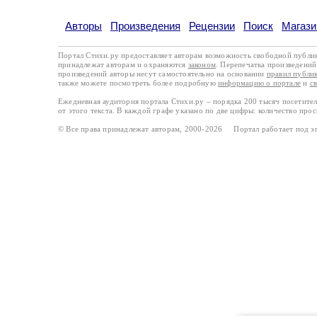
Авторы
Произведения
Рецензии
Поиск
Магази
Портал Стихи.ру предоставляет авторам возможность свободной публи
принадлежат авторам и охраняются
законом
. Перепечатка произведений 
произведений авторы несут самостоятельно на основании
правил публи
также можете посмотреть более подробную
информацию о портале
и
с
Ежедневная аудитория портала Стихи.ру – порядка 200 тысяч посетите
от этого текста. В каждой графе указано по две цифры: количество про
© Все права принадлежат авторам, 2000-2026 Портал работает под 