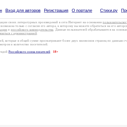
н
Вход для авторов
Регистрация
О портале
Стихи.ру
Пр
кации своих литературных произведений в сети Интернет на основании
пользовательско
возможна только с согласия его автора, к которому вы можете обратиться на его авторс
кации
и
российского законодательства
. Данные пользователей обрабатываются на основ
вязаться с администрацией
.
лей, которые в общей сумме просматривают более двух миллионов страниц по данным с
смотров и количество посетителей.
эгидой
Российского союза писателей
18+