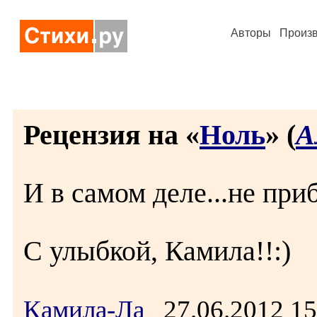
Авторы
Произ
Рецензия на «
Ноль
» (
А
И в самом деле...не при
С улыбкой, Камила!!:)
Камила-Ла
27.06.2012 1