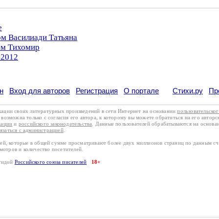
е
ом Василиади Татьяна
ом Тихомир
.2012
н
Вход для авторов
Регистрация
О портале
Стихи.ру
Пр
кации своих литературных произведений в сети Интернет на основании
пользовательско
возможна только с согласия его автора, к которому вы можете обратиться на его авторс
кации
и
российского законодательства
. Данные пользователей обрабатываются на основ
вязаться с администрацией
.
лей, которые в общей сумме просматривают более двух миллионов страниц по данным с
смотров и количество посетителей.
эгидой
Российского союза писателей
18+