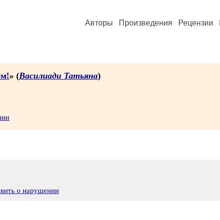
Авторы
Произведения
Рецензии
ом!
» (
Василиади Татьяна
)
нии
явить о нарушении