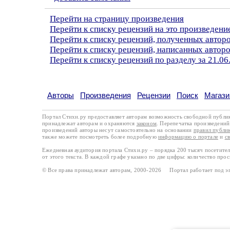
Перейти на страницу произведения
Перейти к списку рецензий на это произведени
Перейти к списку рецензий, полученных автор
Перейти к списку рецензий, написанных автор
Перейти к списку рецензий по разделу за 21.06
Авторы
Произведения
Рецензии
Поиск
Магази
Портал Стихи.ру предоставляет авторам возможность свободной публи
принадлежат авторам и охраняются
законом
. Перепечатка произведений 
произведений авторы несут самостоятельно на основании
правил публи
также можете посмотреть более подробную
информацию о портале
и
с
Ежедневная аудитория портала Стихи.ру – порядка 200 тысяч посетите
от этого текста. В каждой графе указано по две цифры: количество про
© Все права принадлежат авторам, 2000-2026 Портал работает под 