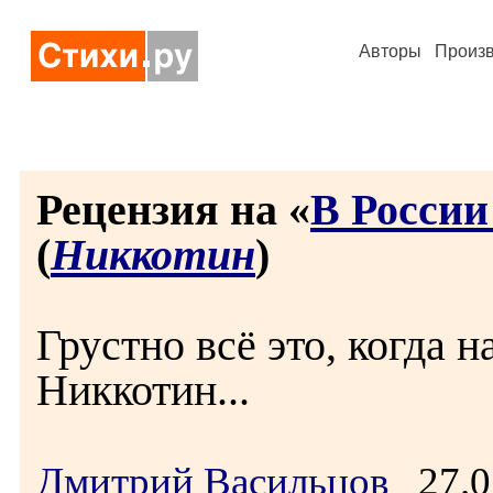
Авторы
Произ
Рецензия на «
В России
(
Никкотин
)
Грустно всё это, когда н
Никкотин...
Дмитрий Васильцов
27.0