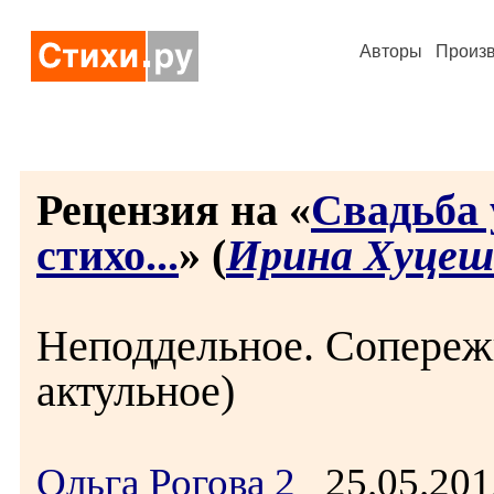
Авторы
Произ
Рецензия на «
Свадьба 
стихо...
» (
Ирина Хуцеш
Неподдельное. Сопереж
актульное)
Ольга Рогова 2
25.05.201