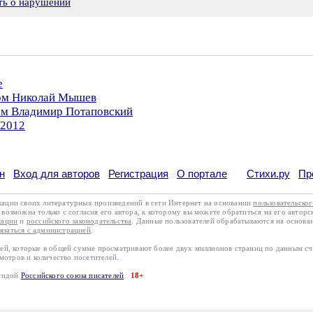
ть о нарушении
е
ром Николай Мышев
ром Владимир Потаповский
.2012
н
Вход для авторов
Регистрация
О портале
Стихи.ру
Пр
кации своих литературных произведений в сети Интернет на основании
пользовательско
возможна только с согласия его автора, к которому вы можете обратиться на его авторс
кации
и
российского законодательства
. Данные пользователей обрабатываются на основ
вязаться с администрацией
.
лей, которые в общей сумме просматривают более двух миллионов страниц по данным с
смотров и количество посетителей.
эгидой
Российского союза писателей
18+