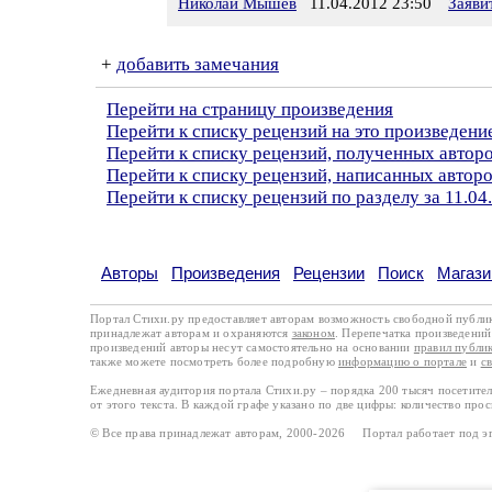
Николай Мышев
11.04.2012 23:50
Заяви
+
добавить замечания
Перейти на страницу произведения
Перейти к списку рецензий на это произведени
Перейти к списку рецензий, полученных авто
Перейти к списку рецензий, написанных авто
Перейти к списку рецензий по разделу за 11.04
Авторы
Произведения
Рецензии
Поиск
Магази
Портал Стихи.ру предоставляет авторам возможность свободной публи
принадлежат авторам и охраняются
законом
. Перепечатка произведений 
произведений авторы несут самостоятельно на основании
правил публи
также можете посмотреть более подробную
информацию о портале
и
с
Ежедневная аудитория портала Стихи.ру – порядка 200 тысяч посетите
от этого текста. В каждой графе указано по две цифры: количество про
© Все права принадлежат авторам, 2000-2026 Портал работает под 