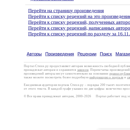
Перейти на страницу произведения
Перейти к списку рецензий на это произведени
Перейти к списку рецензий, полученных автор
Перейти к списку рецензий, написанных авто
Перейти к списку рецензий по разделу за 16.11
Авторы
Произведения
Рецензии
Поиск
Магази
Портал Стихи.ру предоставляет авторам возможность свободной публи
принадлежат авторам и охраняются
законом
. Перепечатка произведений 
произведений авторы несут самостоятельно на основании
правил публи
также можете посмотреть более подробную
информацию о портале
и
с
Ежедневная аудитория портала Стихи.ру – порядка 200 тысяч посетите
от этого текста. В каждой графе указано по две цифры: количество про
© Все права принадлежат авторам, 2000-2026 Портал работает под 