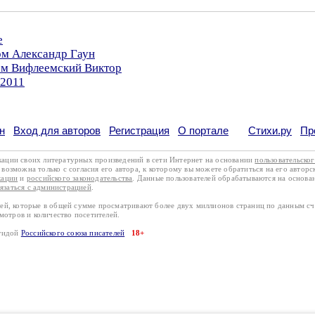
е
ом Александр Гаун
ром Вифлеемский Виктор
.2011
н
Вход для авторов
Регистрация
О портале
Стихи.ру
Пр
кации своих литературных произведений в сети Интернет на основании
пользовательско
возможна только с согласия его автора, к которому вы можете обратиться на его авторс
кации
и
российского законодательства
. Данные пользователей обрабатываются на основ
вязаться с администрацией
.
лей, которые в общей сумме просматривают более двух миллионов страниц по данным с
смотров и количество посетителей.
эгидой
Российского союза писателей
18+