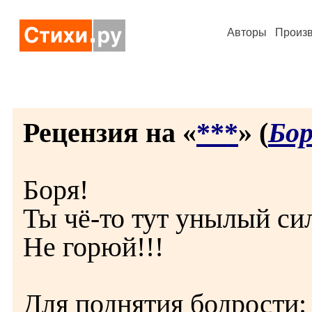
Авторы
Произ
Рецензия на «
***
» (
Бор
Боря!
Ты чё-то тут унылый си
Не горюй!!!
Для поднятия бодрости: