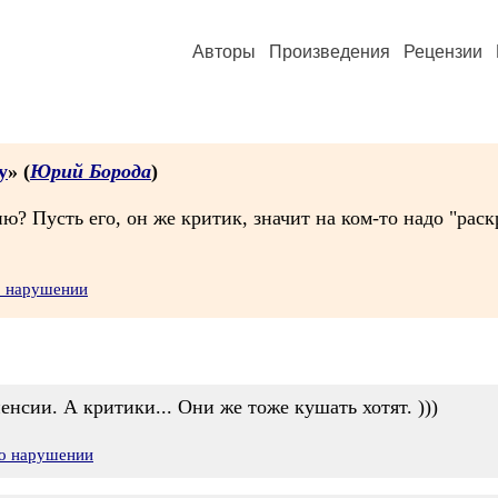
Авторы
Произведения
Рецензии
у
» (
Юрий Борода
)
ию? Пусть его, он же критик, значит на ком-то надо "рас
о нарушении
енсии. А критики... Они же тоже кушать хотят. )))
 о нарушении