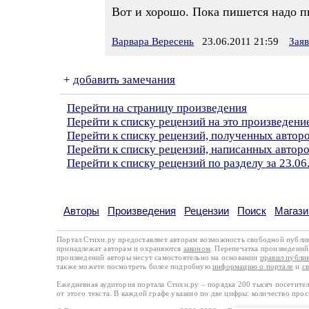
Вот и хорошо. Пока пишется надо пи
Варвара Вересень
23.06.2011 21:59
Зая
+
добавить замечания
Перейти на страницу произведения
Перейти к списку рецензий на это произведени
Перейти к списку рецензий, полученных авто
Перейти к списку рецензий, написанных автор
Перейти к списку рецензий по разделу за 23.06
Авторы
Произведения
Рецензии
Поиск
Магази
Портал Стихи.ру предоставляет авторам возможность свободной публи
принадлежат авторам и охраняются
законом
. Перепечатка произведений 
произведений авторы несут самостоятельно на основании
правил публи
также можете посмотреть более подробную
информацию о портале
и
с
Ежедневная аудитория портала Стихи.ру – порядка 200 тысяч посетите
от этого текста. В каждой графе указано по две цифры: количество про