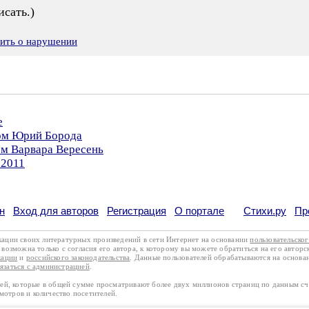
сать.)
вить о нарушении
е
ром Юрий Борода
ом Варвара Вересень
.2011
н
Вход для авторов
Регистрация
О портале
Стихи.ру
Пр
кации своих литературных произведений в сети Интернет на основании
пользовательско
возможна только с согласия его автора, к которому вы можете обратиться на его авторс
кации
и
российского законодательства
. Данные пользователей обрабатываются на основ
вязаться с администрацией
.
лей, которые в общей сумме просматривают более двух миллионов страниц по данным с
смотров и количество посетителей.