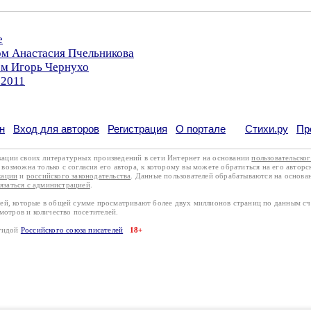
е
ом Анастасия Пчельникова
ом Игорь Чернухо
.2011
н
Вход для авторов
Регистрация
О портале
Стихи.ру
Пр
кации своих литературных произведений в сети Интернет на основании
пользовательско
возможна только с согласия его автора, к которому вы можете обратиться на его авторс
кации
и
российского законодательства
. Данные пользователей обрабатываются на основ
вязаться с администрацией
.
лей, которые в общей сумме просматривают более двух миллионов страниц по данным с
смотров и количество посетителей.
эгидой
Российского союза писателей
18+