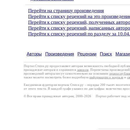
Перейти на страницу произведения
Перейти к списку рецензий на это произведени
Перейти к списку рецензий, полученных автор
Перейти к списку рецензий, написанных автор
Перейти к списку рецензий по разделу за 10.04
Авторы
Произведения
Рецензии
Поиск
Магази
Портал Стихи.ру предоставляет авторам возможность свободной публи
принадлежат авторам и охраняются
законом
. Перепечатка произведений 
произведений авторы несут самостоятельно на основании
правил публи
также можете посмотреть более подробную
информацию о портале
и
с
Ежедневная аудитория портала Стихи.ру – порядка 200 тысяч посетите
от этого текста. В каждой графе указано по две цифры: количество про
© Все права принадлежат авторам, 2000-2026 Портал работает под 