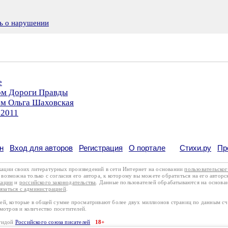
ь о нарушении
е
ром Дороги Правды
ом Ольга Шаховская
.2011
н
Вход для авторов
Регистрация
О портале
Стихи.ру
Пр
кации своих литературных произведений в сети Интернет на основании
пользовательско
возможна только с согласия его автора, к которому вы можете обратиться на его авторс
кации
и
российского законодательства
. Данные пользователей обрабатываются на основ
вязаться с администрацией
.
лей, которые в общей сумме просматривают более двух миллионов страниц по данным с
смотров и количество посетителей.
эгидой
Российского союза писателей
18+