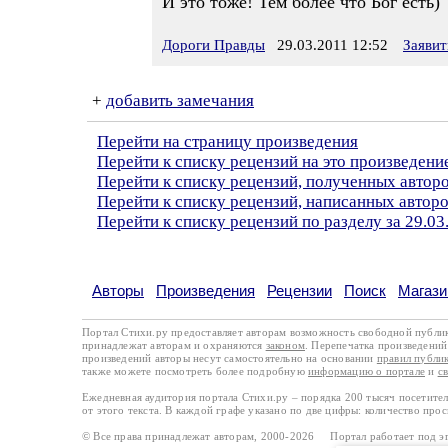
И это тоже! Тем более что Бог есть)
Дороги Правды
29.03.2011 12:52
Заявит
+
добавить замечания
Перейти на страницу произведения
Перейти к списку рецензий на это произведени
Перейти к списку рецензий, полученных авто
Перейти к списку рецензий, написанных автор
Перейти к списку рецензий по разделу за 29.03
Авторы
Произведения
Рецензии
Поиск
Магази
Портал Стихи.ру предоставляет авторам возможность свободной публи
принадлежат авторам и охраняются
законом
. Перепечатка произведений 
произведений авторы несут самостоятельно на основании
правил публи
также можете посмотреть более подробную
информацию о портале
и
с
Ежедневная аудитория портала Стихи.ру – порядка 200 тысяч посетите
от этого текста. В каждой графе указано по две цифры: количество про
© Все права принадлежат авторам, 2000-2026 Портал работает под 