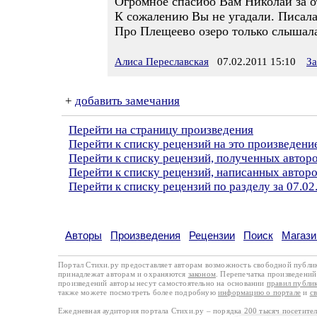
Огромное спасибо Вам Николай за о
К сожалению Вы не угадали. Писала 
Про Плещеево озеро только слышал
Алиса Переславская
07.02.2011 15:10
За
+
добавить замечания
Перейти на страницу произведения
Перейти к списку рецензий на это произведени
Перейти к списку рецензий, полученных автор
Перейти к списку рецензий, написанных автор
Перейти к списку рецензий по разделу за 07.02
Авторы
Произведения
Рецензии
Поиск
Магази
Портал Стихи.ру предоставляет авторам возможность свободной публи
принадлежат авторам и охраняются
законом
. Перепечатка произведений 
произведений авторы несут самостоятельно на основании
правил публи
также можете посмотреть более подробную
информацию о портале
и
с
Ежедневная аудитория портала Стихи.ру – порядка 200 тысяч посетите