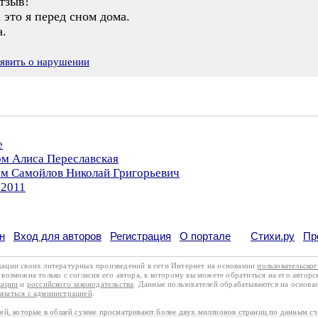
тзыв!
это я перед сном дома.
а.
явить о нарушении
е
ом Алиса Переславская
ом Самойлов Николай Григорьевич
.2011
н
Вход для авторов
Регистрация
О портале
Стихи.ру
Пр
кации своих литературных произведений в сети Интернет на основании
пользовательско
возможна только с согласия его автора, к которому вы можете обратиться на его авторс
кации
и
российского законодательства
. Данные пользователей обрабатываются на основ
вязаться с администрацией
.
лей, которые в общей сумме просматривают более двух миллионов страниц по данным с