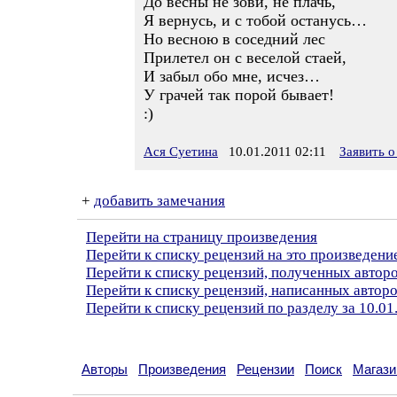
До весны не зови, не плачь,
Я вернусь, и с тобой останусь…
Но весною в соседний лес
Прилетел он с веселой стаей,
И забыл обо мне, исчез…
У грачей так порой бывает!
:)
Ася Суетина
10.01.2011 02:11
Заявить 
+
добавить замечания
Перейти на страницу произведения
Перейти к списку рецензий на это произведени
Перейти к списку рецензий, полученных автор
Перейти к списку рецензий, написанных автор
Перейти к списку рецензий по разделу за 10.01
Авторы
Произведения
Рецензии
Поиск
Магази