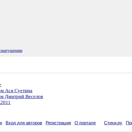
о нарушении
е
ом Ася Суетина
ом Дмитрий Веселов
.2011
н
Вход для авторов
Регистрация
О портале
Стихи.ру
Пр