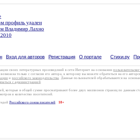
е
ом профиль удален
ром Владимир Лахно
.2010
н
Вход для авторов
Регистрация
О портале
Стихи.ру
Пр
кации своих литературных произведений в сети Интернет на основании
пользовательско
возможна только с согласия его автора, к которому вы можете обратиться на его авторс
кации
и
российского законодательства
. Данные пользователей обрабатываются на основ
вязаться с администрацией
.
лей, которые в общей сумме просматривают более двух миллионов страниц по данным с
смотров и количество посетителей.
эгидой
Российского союза писателей
18+