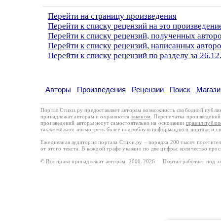
Перейти на страницу произведения
Перейти к списку рецензий на это произведени
Перейти к списку рецензий, полученных автор
Перейти к списку рецензий, написанных авто
Перейти к списку рецензий по разделу за 26.12
Авторы
Произведения
Рецензии
Поиск
Магази
Портал Стихи.ру предоставляет авторам возможность свободной публи
принадлежат авторам и охраняются
законом
. Перепечатка произведений 
произведений авторы несут самостоятельно на основании
правил публи
также можете посмотреть более подробную
информацию о портале
и
с
Ежедневная аудитория портала Стихи.ру – порядка 200 тысяч посетите
от этого текста. В каждой графе указано по две цифры: количество про
© Все права принадлежат авторам, 2000-2026 Портал работает под 