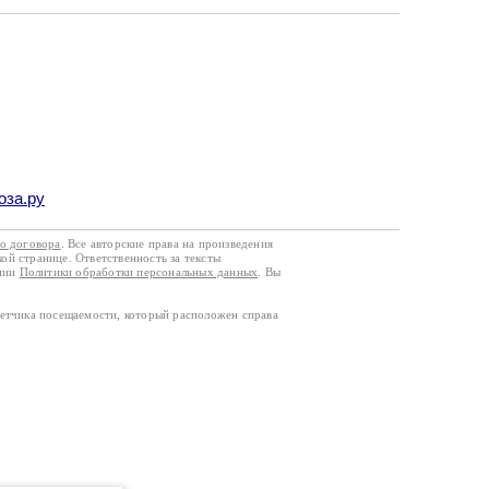
оза.ру
го договора
. Все авторские права на произведения
кой странице. Ответственность за тексты
ании
Политики обработки персональных данных
. Вы
четчика посещаемости, который расположен справа