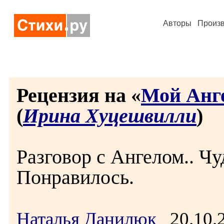
Авторы
Произ
Рецензия на «
Мой Анге
(
Ирина Хуцешвилли
)
Разговор с Ангелом.. Чу
Понравилось.
Наталья Данилюк
20.10.