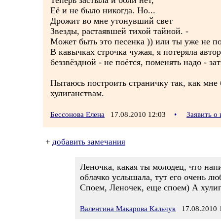
Теперь застыла и боли нет,
Её и не было никогда. Но...
Дрожит во мне утонувший свет
Звезды, растаявшей тихой тайной. -
Может быть это песенка )) или ты уже не п
В кавычках строчка чужая, я потеряла автора
беззвёздной - не поётся, поменять надо - з
Пытаюсь построить страничку так, как мне 
хулиганствам.
Бессонова Елена
17.08.2010 12:03
•
Заявить о
+
добавить замечания
Леночка, какая ты молодец, что нап
облачко услышала, тут его очень любя
Споем, Леночек, еще споем) А хулига
Валентина Макарова Кальчук
17.08.2010 