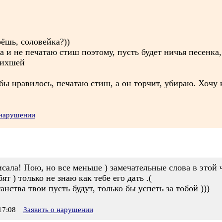
оёшь, соловейка?))
 и не печатаю стиш поэтому, пусть будет ничья песенка, е
атихшей
бы нравилось, печатаю стиш, а он торчит, убираю. Хочу
 нарушении
исала! Пою, но все меньше ) замечательные слова в этой
т ) только не знаю как тебе его дать .(
нства твои пусть будут, только бы успеть за тобой )))
17:08
Заявить о нарушении