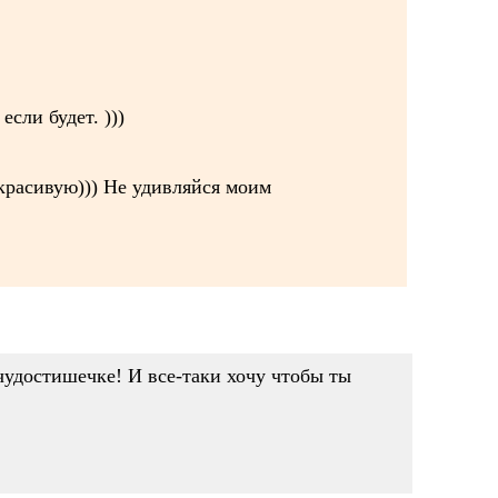
сли будет. )))
 красивую))) Не удивляйся моим
 чудостишечке! И все-таки хочу чтобы ты