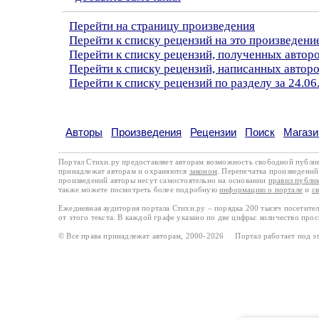
Перейти на страницу произведения
Перейти к списку рецензий на это произведени
Перейти к списку рецензий, полученных автор
Перейти к списку рецензий, написанных автор
Перейти к списку рецензий по разделу за 24.06
Авторы
Произведения
Рецензии
Поиск
Магази
Портал Стихи.ру предоставляет авторам возможность свободной публи
принадлежат авторам и охраняются
законом
. Перепечатка произведений 
произведений авторы несут самостоятельно на основании
правил публи
также можете посмотреть более подробную
информацию о портале
и
с
Ежедневная аудитория портала Стихи.ру – порядка 200 тысяч посетите
от этого текста. В каждой графе указано по две цифры: количество про
© Все права принадлежат авторам, 2000-2026 Портал работает под 