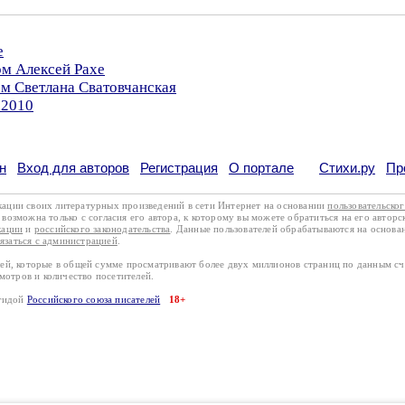
е
ом Алексей Рахе
ом Светлана Сватовчанская
.2010
н
Вход для авторов
Регистрация
О портале
Стихи.ру
Пр
кации своих литературных произведений в сети Интернет на основании
пользовательско
возможна только с согласия его автора, к которому вы можете обратиться на его авторс
кации
и
российского законодательства
. Данные пользователей обрабатываются на основ
вязаться с администрацией
.
лей, которые в общей сумме просматривают более двух миллионов страниц по данным с
смотров и количество посетителей.
эгидой
Российского союза писателей
18+