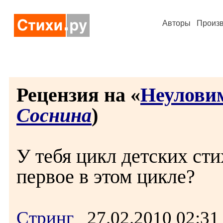
Авторы
Произ
Рецензия на «
Неулови
Соснина
)
У тебя цикл детских ст
первое в этом цикле?
Стринг
27.02.2010 02:3