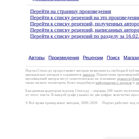
Перейти на страницу произведения
Перейти к списку рецензий на это произведени
Перейти к списку рецензий, полученных автор
Перейти к списку рецензий, написанных автор
Перейти к списку рецензий по разделу за 16.02
Авторы
Произведения
Рецензии
Поиск
Магази
Портал Стихи.ру предоставляет авторам возможность свободной публи
принадлежат авторам и охраняются
законом
. Перепечатка произведений 
произведений авторы несут самостоятельно на основании
правил публи
также можете посмотреть более подробную
информацию о портале
и
с
Ежедневная аудитория портала Стихи.ру – порядка 200 тысяч посетите
от этого текста. В каждой графе указано по две цифры: количество про
© Все права принадлежат авторам, 2000-2026 Портал работает под 