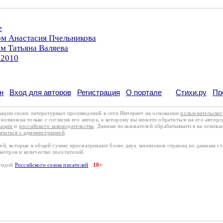
е
ом Анастасия Пчельникова
ом Татьяна Валяева
.2010
н
Вход для авторов
Регистрация
О портале
Стихи.ру
Пр
кации своих литературных произведений в сети Интернет на основании
пользовательско
возможна только с согласия его автора, к которому вы можете обратиться на его авторс
кации
и
российского законодательства
. Данные пользователей обрабатываются на основ
вязаться с администрацией
.
лей, которые в общей сумме просматривают более двух миллионов страниц по данным с
смотров и количество посетителей.
эгидой
Российского союза писателей
18+