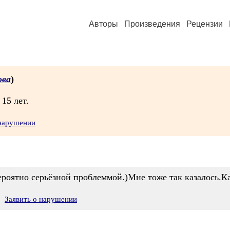
Авторы
Произведения
Рецензии
ова
)
15 лет.
 нарушении
вероятно серьёзной проблеммой.)Мне тоже так казалось.Ка
Заявить о нарушении