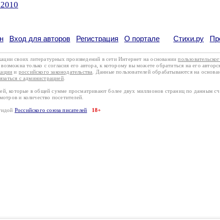
.2010
н
Вход для авторов
Регистрация
О портале
Стихи.ру
Пр
кации своих литературных произведений в сети Интернет на основании
пользовательско
возможна только с согласия его автора, к которому вы можете обратиться на его авторс
кации
и
российского законодательства
. Данные пользователей обрабатываются на основ
вязаться с администрацией
.
лей, которые в общей сумме просматривают более двух миллионов страниц по данным с
смотров и количество посетителей.
эгидой
Российского союза писателей
18+