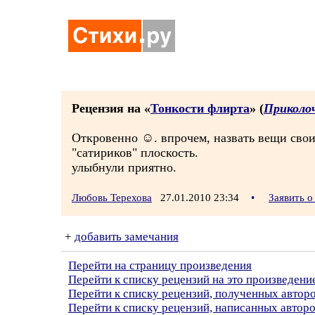
Рецензия на «
Тонкости флирта
» (
Приколо
Откровенно ☺. впрочем, назвать вещи свои
"сатириков" плоскость.
улыбнули приятно.
Любовь Терехова
27.01.2010 23:34
•
Заявить 
+
добавить замечания
Перейти на страницу произведения
Перейти к списку рецензий на это произведени
Перейти к списку рецензий, полученных автор
Перейти к списку рецензий, написанных автор