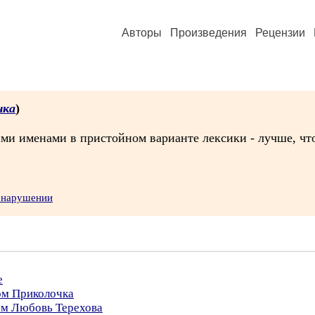
Авторы
Произведения
Рецензии
чка
)
ми именами в пристойном варианте лексики - лучше, что
о нарушении
е
ом Приколочка
ом Любовь Терехова