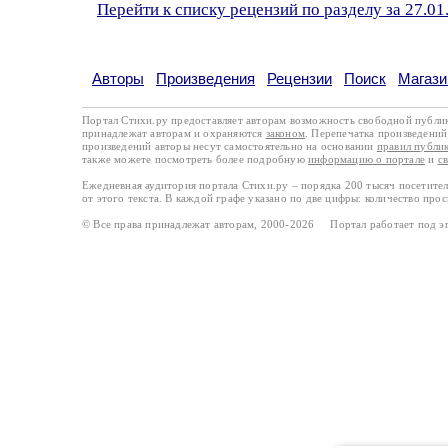
Перейти к списку рецензий по разделу за 27.01
Авторы
Произведения
Рецензии
Поиск
Магази
Портал Стихи.ру предоставляет авторам возможность свободной публи
принадлежат авторам и охраняются
законом
. Перепечатка произведений 
произведений авторы несут самостоятельно на основании
правил публи
также можете посмотреть более подробную
информацию о портале
и
с
Ежедневная аудитория портала Стихи.ру – порядка 200 тысяч посетите
от этого текста. В каждой графе указано по две цифры: количество про
© Все права принадлежат авторам, 2000-2026 Портал работает под 