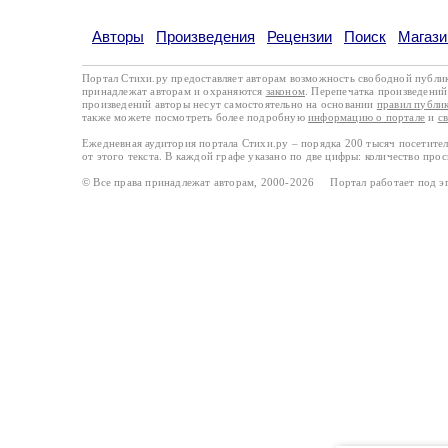
Авторы
Произведения
Рецензии
Поиск
Магази
Портал Стихи.ру предоставляет авторам возможность свободной публи
принадлежат авторам и охраняются
законом
. Перепечатка произведений 
произведений авторы несут самостоятельно на основании
правил публи
также можете посмотреть более подробную
информацию о портале
и
с
Ежедневная аудитория портала Стихи.ру – порядка 200 тысяч посетите
от этого текста. В каждой графе указано по две цифры: количество про
© Все права принадлежат авторам, 2000-2026 Портал работает под 