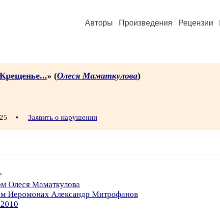
Авторы
Произведения
Рецензии
Крещенье...
» (
Олеся Маматкулова
)
0:25
•
Заявить о нарушении
е
ом Олеся Маматкулова
ром Иеромонах Александр Митрофанов
.2010