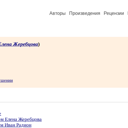
Авторы
Произведения
Рецензии
Елена Жеребцова
)
рушении
е
ом Елена Жеребцова
ом Иван Радион