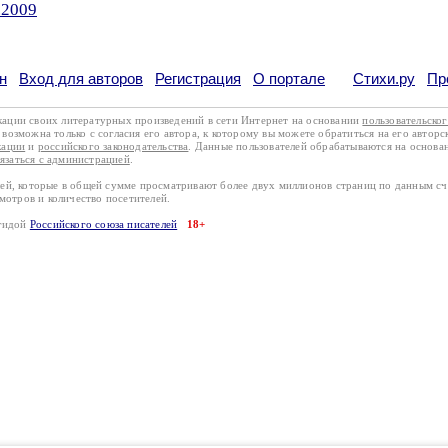
.2009
н
Вход для авторов
Регистрация
О портале
Стихи.ру
Пр
кации своих литературных произведений в сети Интернет на основании
пользовательско
возможна только с согласия его автора, к которому вы можете обратиться на его авторс
кации
и
российского законодательства
. Данные пользователей обрабатываются на основ
вязаться с администрацией
.
лей, которые в общей сумме просматривают более двух миллионов страниц по данным с
смотров и количество посетителей.
эгидой
Российского союза писателей
18+