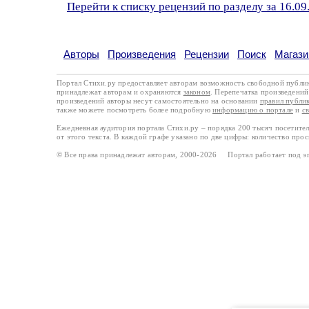
Перейти к списку рецензий по разделу за 16.09
Авторы
Произведения
Рецензии
Поиск
Магази
Портал Стихи.ру предоставляет авторам возможность свободной публи
принадлежат авторам и охраняются
законом
. Перепечатка произведений 
произведений авторы несут самостоятельно на основании
правил публи
также можете посмотреть более подробную
информацию о портале
и
с
Ежедневная аудитория портала Стихи.ру – порядка 200 тысяч посетите
от этого текста. В каждой графе указано по две цифры: количество про
© Все права принадлежат авторам, 2000-2026 Портал работает под 