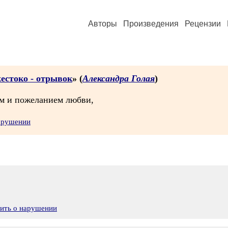
Авторы
Произведения
Рецензии
жестоко - отрывок
» (
Александра Голая
)
ом и пожеланием любви,
нарушении
вить о нарушении