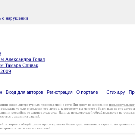
ь о нарушении
е
ом Александра Голая
ом Тамара Спивак
.2009
н
Вход для авторов
Регистрация
О портале
Стихи.ру
Пр
кации своих литературных произведений в сети Интернет на основании
пользовательско
возможна только с согласия его автора, к которому вы можете обратиться на его авторс
кации
и
российского законодательства
. Данные пользователей обрабатываются на основ
вязаться с администрацией
.
лей, которые в общей сумме просматривают более двух миллионов страниц по данным с
смотров и количество посетителей.