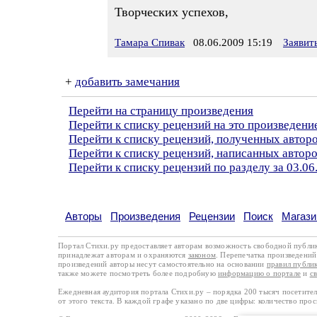
Творческих успехов,
Тамара Спивак
08.06.2009 15:19
Заявит
+
добавить замечания
Перейти на страницу произведения
Перейти к списку рецензий на это произведени
Перейти к списку рецензий, полученных автор
Перейти к списку рецензий, написанных автор
Перейти к списку рецензий по разделу за 03.06
Авторы
Произведения
Рецензии
Поиск
Магази
Портал Стихи.ру предоставляет авторам возможность свободной публи
принадлежат авторам и охраняются
законом
. Перепечатка произведений 
произведений авторы несут самостоятельно на основании
правил публи
также можете посмотреть более подробную
информацию о портале
и
с
Ежедневная аудитория портала Стихи.ру – порядка 200 тысяч посетите
от этого текста. В каждой графе указано по две цифры: количество про