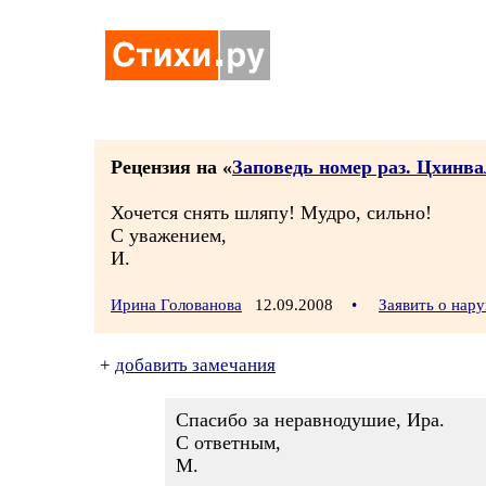
Рецензия на «
Заповедь номер раз. Цхинва
Хочется снять шляпу! Мудро, сильно!
С уважением,
И.
Ирина Голованова
12.09.2008
•
Заявить о нар
+
добавить замечания
Спасибо за неравнодушие, Ира.
С ответным,
М.