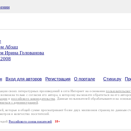
шении
е
ом Абзац
ом Ирина Голованова
.2008
н
Вход для авторов
Регистрация
О портале
Стихи.ру
Пр
кации своих литературных произведений в сети Интернет на основании
пользовательско
возможна только с согласия его автора, к которому вы можете обратиться на его авторс
кации
и
российского законодательства
. Данные пользователей обрабатываются на основ
вязаться с администрацией
.
лей, которые в общей сумме просматривают более двух миллионов страниц по данным с
смотров и количество посетителей.
эгидой
Российского союза писателей
18+