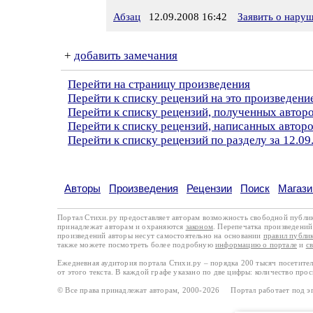
Абзац
12.09.2008 16:42
Заявить о нару
+
добавить замечания
Перейти на страницу произведения
Перейти к списку рецензий на это произведени
Перейти к списку рецензий, полученных автор
Перейти к списку рецензий, написанных автор
Перейти к списку рецензий по разделу за 12.09
Авторы
Произведения
Рецензии
Поиск
Магази
Портал Стихи.ру предоставляет авторам возможность свободной публи
принадлежат авторам и охраняются
законом
. Перепечатка произведений 
произведений авторы несут самостоятельно на основании
правил публи
также можете посмотреть более подробную
информацию о портале
и
с
Ежедневная аудитория портала Стихи.ру – порядка 200 тысяч посетите
от этого текста. В каждой графе указано по две цифры: количество про
© Все права принадлежат авторам, 2000-2026 Портал работает под 