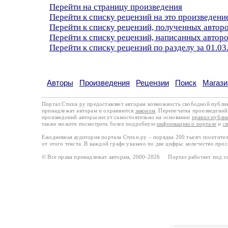
Перейти на страницу произведения
Перейти к списку рецензий на это произведени
Перейти к списку рецензий, полученных автор
Перейти к списку рецензий, написанных автор
Перейти к списку рецензий по разделу за 01.03
Авторы
Произведения
Рецензии
Поиск
Магази
Портал Стихи.ру предоставляет авторам возможность свободной публи
принадлежат авторам и охраняются
законом
. Перепечатка произведений 
произведений авторы несут самостоятельно на основании
правил публи
также можете посмотреть более подробную
информацию о портале
и
с
Ежедневная аудитория портала Стихи.ру – порядка 200 тысяч посетите
от этого текста. В каждой графе указано по две цифры: количество про
© Все права принадлежат авторам, 2000-2026 Портал работает под 