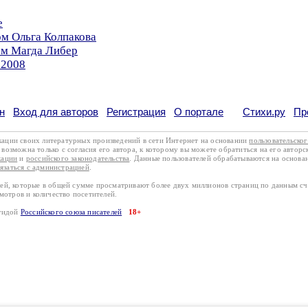
е
ом Ольга Колпакова
ом Магда Либер
.2008
н
Вход для авторов
Регистрация
О портале
Стихи.ру
Пр
кации своих литературных произведений в сети Интернет на основании
пользовательско
возможна только с согласия его автора, к которому вы можете обратиться на его авторс
кации
и
российского законодательства
. Данные пользователей обрабатываются на основ
вязаться с администрацией
.
лей, которые в общей сумме просматривают более двух миллионов страниц по данным с
смотров и количество посетителей.
эгидой
Российского союза писателей
18+