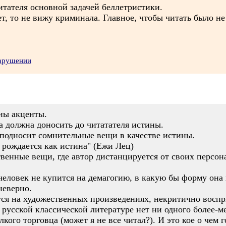
итателя основной задачей беллетристики.
ет, то не вижу криминала. Главное, чтобы читать было не
нарушении
ны акценты.
а должна доносить до читатателя истины.
еподносит сомнительные вещи в качестве истины.
 рождается как истина" (Ежи Лец)
венные вещи, где автор дистанцируется от своих персон
человек не купится на демагогию, в какую бы форму она
неверно.
тся на художественных произведениях, некритично воспри
 русской классической литературе нет ни одного более-м
ого торговца (может я не все читал?). И это кое о чем г