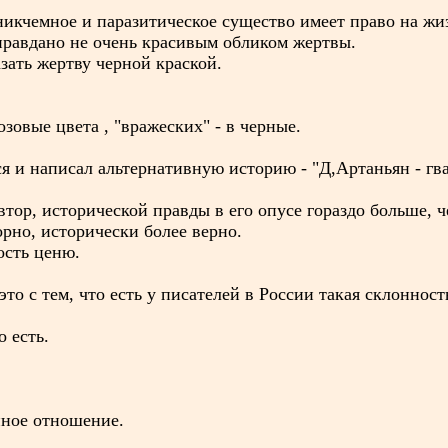
 никчемное и паразитическое существо имеет право на жи
правдано не очень красивым обликом жертвы.
зать жертву черной краской.
озовые цвета , "вражеских" - в черные.
я и написал альтернативную историю - "Д,Артаньян - гв
втор, исторической правды в его опусе гораздо больше, 
рно, исторически более верно.
ость ценю.
 это с тем, что есть у писателей в России такая склонност
о есть.
нное отношение.