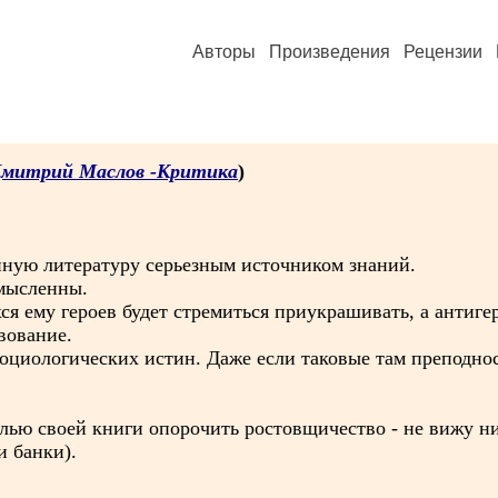
Авторы
Произведения
Рецензии
митрий Маслов -Критика
)
енную литературу серьезным источником знаний.
смысленны.
я ему героев будет стремиться приукрашивать, а антигер
вование.
оциологических истин. Даже если таковые там преподнося
елью своей книги опорочить ростовщичество - не вижу н
и банки).