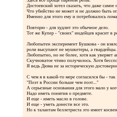
Здесь все проще пареной репы.
Достоевский хотел сказать, что даже самое
Что убийство не может и не должно быть о
Именно для этого ему и потребовалось пома
Повторю - для худлит это обычное дело.
Тот же Купер - "своих" индейцев красит в р
Любопытен эксперимент Бушкова - он взялс
роли высупают не мушкетеры, а гвардейцы.
Любопытно, но не более, хотя как уверяет а
Скучноватое чтиво получилось. Хотя бесспо
Я ведь Дюма не за историческую достоверн
С чем я в какой-то мере согласился бы - так
"Поэт в России больше чем поэт..."
А серьезные основания для этого мало у ког
Надо иметь понятия о предмете.
И еще - иметь масло в голове.
И еще - уметь донести все это.
Но к талантам беллетриста это имеет косве