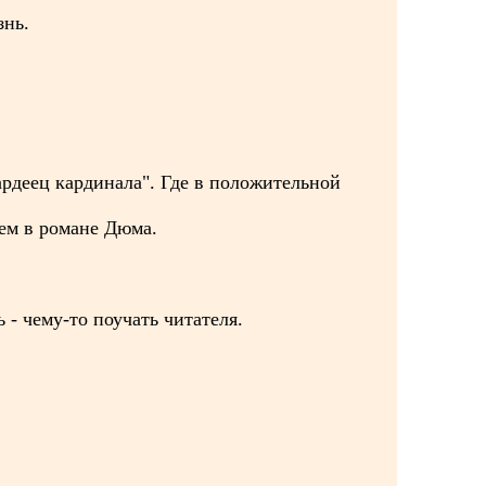
знь.
ардеец кардинала". Где в положительной
чем в романе Дюма.
ь - чему-то поучать читателя.