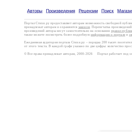
Авторы
Произведения
Рецензии
Поиск
Магази
Портал Стихи.ру предоставляет авторам возможность свободной публи
принадлежат авторам и охраняются
законом
. Перепечатка произведений 
произведений авторы несут самостоятельно на основании
правил публи
также можете посмотреть более подробную
информацию о портале
и
с
Ежедневная аудитория портала Стихи.ру – порядка 200 тысяч посетите
от этого текста. В каждой графе указано по две цифры: количество про
© Все права принадлежат авторам, 2000-2026 Портал работает под 