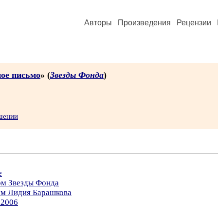
Авторы
Произведения
Рецензии
ное письмо
» (
Звезды Фонда
)
шении
е
ом Звезды Фонда
ром Лидия Барашкова
.2006