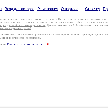
н
Вход для авторов
Регистрация
О портале
Стихи.ру
Пр
кации своих литературных произведений в сети Интернет на основании
пользовательско
возможна только с согласия его автора, к которому вы можете обратиться на его авторс
кации
и
российского законодательства
. Данные пользователей обрабатываются на основ
вязаться с администрацией
.
лей, которые в общей сумме просматривают более двух миллионов страниц по данным с
смотров и количество посетителей.
эгидой
Российского союза писателей
18+