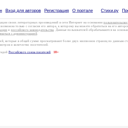
н
Вход для авторов
Регистрация
О портале
Стихи.ру
Пр
кации своих литературных произведений в сети Интернет на основании
пользовательско
возможна только с согласия его автора, к которому вы можете обратиться на его авторс
кации
и
российского законодательства
. Данные пользователей обрабатываются на основ
вязаться с администрацией
.
лей, которые в общей сумме просматривают более двух миллионов страниц по данным с
смотров и количество посетителей.
эгидой
Российского союза писателей
18+