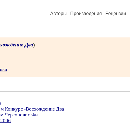
Авторы
Произведения
Рецензии
схождение Два
)
ении
е
ром Конкурс -Восхождение Два
ом Чертополох Фи
.2006