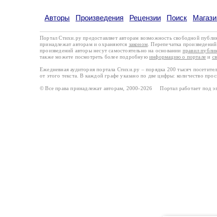
Авторы
Произведения
Рецензии
Поиск
Магази
Портал Стихи.ру предоставляет авторам возможность свободной публи
принадлежат авторам и охраняются
законом
. Перепечатка произведений 
произведений авторы несут самостоятельно на основании
правил публи
также можете посмотреть более подробную
информацию о портале
и
с
Ежедневная аудитория портала Стихи.ру – порядка 200 тысяч посетите
от этого текста. В каждой графе указано по две цифры: количество про
© Все права принадлежат авторам, 2000-2026 Портал работает под 