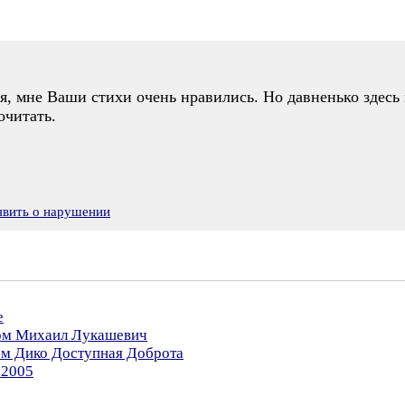
, мне Ваши стихи очень нравились. Но давненько здесь н
очитать.
явить о нарушении
е
ром Михаил Лукашевич
ом Дико Доступная Доброта
.2005