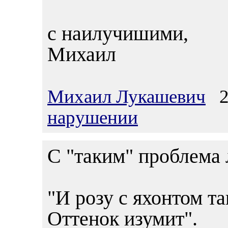
с наилучишими,
Михаил
Михаил Лукашевич
29
нарушении
C "таким" проблема 
"И розу с яхонтом та
Оттенок изумит".