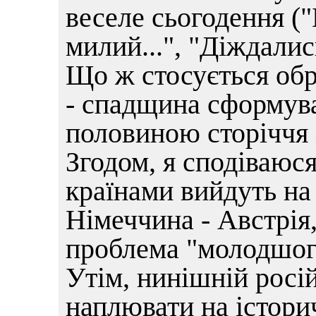
веселе сьогодення ("
милий...", "Діждались 
Що ж стосується обр
- спадщина сформува
половиною сторіччя 
Згодом, я сподіваюс
країнами вийдуть на 
Німеччина - Австрія
проблема "молодшого
Утім, нинішнiй росі
наплювати на історич