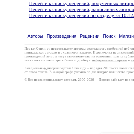
Перейти к списку рецензий, полученных автор
Перейти к списку рецензий, написанных автор
Перейти к списку рецензий по разделу за 10.12
Авторы
Произведения
Рецензии
Поиск
Магази
Портал Стихи.ру предоставляет авторам возможность свободной публи
принадлежат авторам и охраняются
законом
. Перепечатка произведений 
произведений авторы несут самостоятельно на основании
правил публи
также можете посмотреть более подробную
информацию о портале
и
с
Ежедневная аудитория портала Стихи.ру – порядка 200 тысяч посетите
от этого текста. В каждой графе указано по две цифры: количество про
© Все права принадлежат авторам, 2000-2026 Портал работает под 