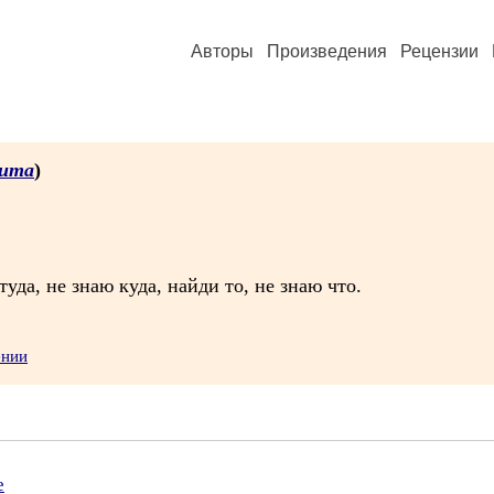
Авторы
Произведения
Рецензии
ита
)
уда, не знаю куда, найди то, не знаю что.
ении
е