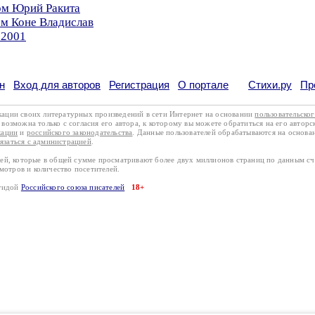
ом Юрий Ракита
ом Коне Владислав
.2001
н
Вход для авторов
Регистрация
О портале
Стихи.ру
Пр
кации своих литературных произведений в сети Интернет на основании
пользовательско
возможна только с согласия его автора, к которому вы можете обратиться на его авторс
кации
и
российского законодательства
. Данные пользователей обрабатываются на основ
вязаться с администрацией
.
лей, которые в общей сумме просматривают более двух миллионов страниц по данным с
смотров и количество посетителей.
эгидой
Российского союза писателей
18+