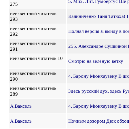
5. Мих. Лит. Гумбертус Шё 
275
неизвестный читатель
Калиниченко Таня Татюха! 
293
неизвестный читатель
Полная версия Я выйду в по
292
неизвестный читатель
255. Александре Сушкиной 
291
неизвестный читатель 10
Смотрю на зелёную ветку
неизвестный читатель
4. Барону Мюнхаузену В шк
290
неизвестный читатель
Здесь русский дух, здесь Р
289
А.Ваксель
4. Барону Мюнхаузену В шк
А.Ваксель
Ночным дозором Дюк обход