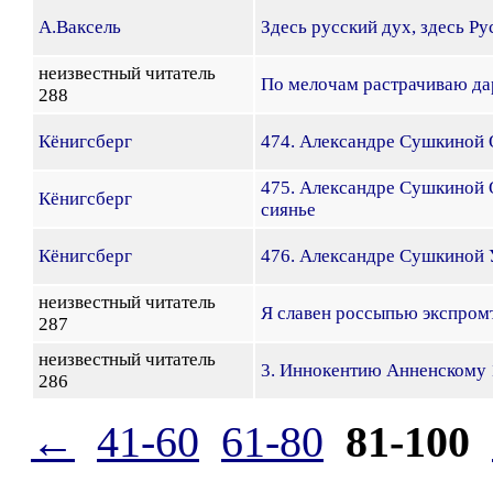
А.Ваксель
Здесь русский дух, здесь Р
неизвестный читатель
По мелочам растрачиваю да
288
Кёнигсберг
474. Александре Сушкиной Ох
475. Александре Сушкиной
Кёнигсберг
сиянье
Кёнигсберг
476. Александре Сушкиной 
неизвестный читатель
Я славен россыпью экспром
287
неизвестный читатель
3. Иннокентию Анненскому 1
286
←
41-60
61-80
81-100