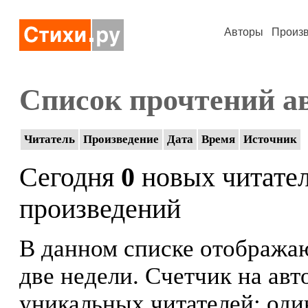
Авторы
Произ
Список прочтений а
Читатель
Произведение
Дата
Время
Источник
Сегодня
0
новых читате
произведений
В данном списке отображаю
две недели. Счетчик на ав
уникальных читателей: оди