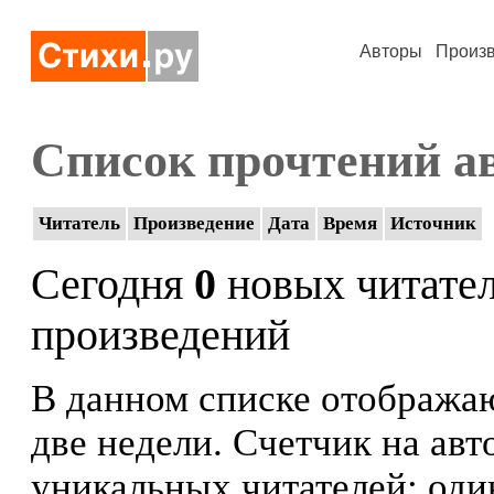
Авторы
Произ
Список прочтений а
Читатель
Произведение
Дата
Время
Источник
Сегодня
0
новых читате
произведений
В данном списке отображаю
две недели. Счетчик на ав
уникальных читателей: оди