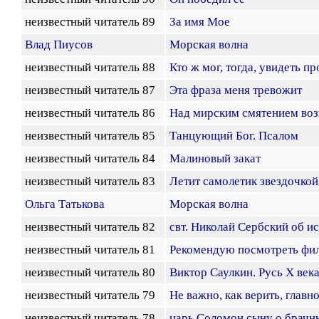
неизвестный читатель 89
За имя Мое
Влад Пиусов
Морская волна
неизвестный читатель 88
Кто ж мог, тогда, увидеть п
неизвестный читатель 87
Эта фраза меня тревожит
неизвестный читатель 86
Над мирским смятением воз
неизвестный читатель 85
Танцующий Бог. Псалом
неизвестный читатель 84
Малиновый закат
неизвестный читатель 83
Летит самолетик звездочкой
Ольга Татькова
Морская волна
неизвестный читатель 82
свт. Николай Сербский об 
неизвестный читатель 81
Рекомендую посмотреть фи
неизвестный читатель 80
Виктор Саулкин. Русь Х век
неизвестный читатель 79
Не важно, как верить, главно
неизвестный читатель 78
царь Соломон сыну о брачн