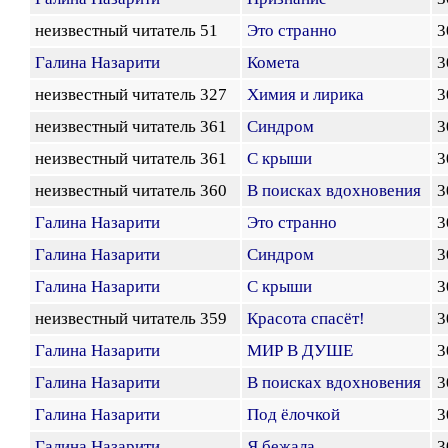
неизвестный читатель 51
Это странно
3
Галина Назарити
Комета
3
неизвестный читатель 327
Химия и лирика
3
неизвестный читатель 361
Синдром
3
неизвестный читатель 361
С крыши
3
неизвестный читатель 360
В поисках вдохновения
3
Галина Назарити
Это странно
3
Галина Назарити
Синдром
3
Галина Назарити
С крыши
3
неизвестный читатель 359
Красота спасёт!
3
Галина Назарити
МИР В ДУШЕ
3
Галина Назарити
В поисках вдохновения
3
Галина Назарити
Под ёлочкой
3
Галина Назарити
Я бежала
3