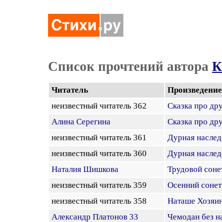
Список прочтений автора
К
Читатель
Произведение
неизвестный читатель 362
Сказка про др
Алина Серегина
Сказка про др
неизвестный читатель 361
Дурная наслед
неизвестный читатель 360
Дурная наслед
Наталия Шишкова
Трудовой соне
неизвестный читатель 359
Осенний сонет
неизвестный читатель 358
Наташе Хозяи
Александр Платонов 33
Чемодан без н