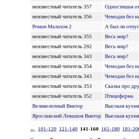
неизвестный читатель 357
Одностишья о
неизвестный читатель 356
Чемодан без н
Роман Малахов 2
А был ли отпу
неизвестный читатель 355
Весь мир?
неизвестный читатель 292
Весь мир?
неизвестный читатель 343
Весь мир?
неизвестный читатель 354
Чемодан без н
неизвестный читатель 343
Чемодан без н
неизвестный читатель 353
Сказка про др
неизвестный читатель 352
Птицеферма
Великолепный Виктор
Высокая кухня
Ярославский Левашов Виктор
Высокая кухня
←
101-120
121-140
141-160
161-180
181-20