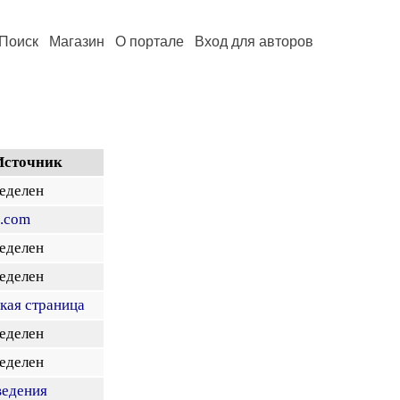
Поиск
Магазин
О портале
Вход для авторов
Источник
еделен
e.com
еделен
еделен
кая страница
еделен
еделен
ведения