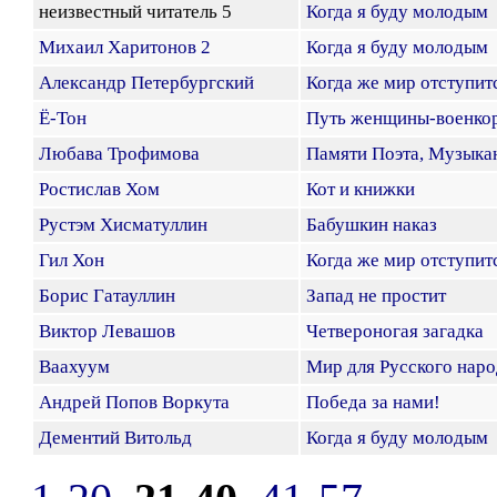
неизвестный читатель 5
Когда я буду молодым
Михаил Харитонов 2
Когда я буду молодым
Александр Петербургский
Когда же мир отступитс
Ё-Тон
Путь женщины-военко
Любава Трофимова
Памяти Поэта, Музыкан
Ростислав Хом
Кот и книжки
Рустэм Хисматуллин
Бабушкин наказ
Гил Хон
Когда же мир отступитс
Борис Гатауллин
Запад не простит
Виктор Левашов
Четвероногая загадка
Ваахуум
Мир для Русского наро
Андрей Попов Воркута
Победа за нами!
Дементий Витольд
Когда я буду молодым