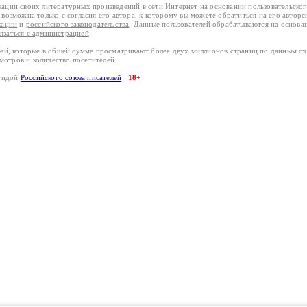
кации своих литературных произведений в сети Интернет на основании
пользовательско
возможна только с согласия его автора, к которому вы можете обратиться на его авторс
кации
и
российского законодательства
. Данные пользователей обрабатываются на основ
вязаться с администрацией
.
лей, которые в общей сумме просматривают более двух миллионов страниц по данным с
смотров и количество посетителей.
эгидой
Российского союза писателей
18+