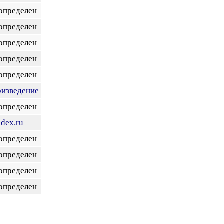
 определен
 определен
 определен
 определен
 определен
оизведение
 определен
dex.ru
 определен
 определен
 определен
 определен