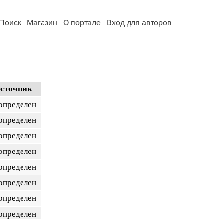
Поиск
Магазин
О портале
Вход для авторов
сточник
 определен
 определен
 определен
 определен
 определен
 определен
 определен
 определен