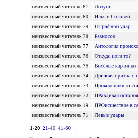
неизвестный читатель 81
Лозунг
неизвестный читатель 80
Илья и Cоловей
неизвестный читатель 79
Штрафной удар
неизвестный читатель 78
Разносол
неизвестный читатель 77
Антология происхо
неизвестный читатель 76
Откуда ноги то?
неизвестный читатель 75
Висёлые картинки -
неизвестный читатель 74
Древняя притча о 
неизвестный читатель 73
Приколюшки от А
неизвестный читатель 72
ПРавдивая история о
неизвестный читатель 19
ПРОисшествие в с
неизвестный читатель 71
Левые удары
1-20
21-40
41-60
→