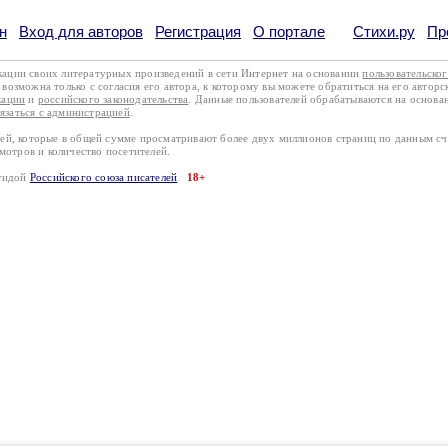
н
Вход для авторов
Регистрация
О портале
Стихи.ру
Пр
кации своих литературных произведений в сети Интернет на основании
пользовательско
возможна только с согласия его автора, к которому вы можете обратиться на его авторс
кации
и
российского законодательства
. Данные пользователей обрабатываются на основ
вязаться с администрацией
.
лей, которые в общей сумме просматривают более двух миллионов страниц по данным с
смотров и количество посетителей.
эгидой
Российского союза писателей
18+