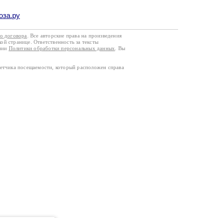
оза.ру
го договора
. Все авторские права на произведения
кой странице. Ответственность за тексты
ании
Политики обработки персональных данных
. Вы
четчика посещаемости, который расположен справа