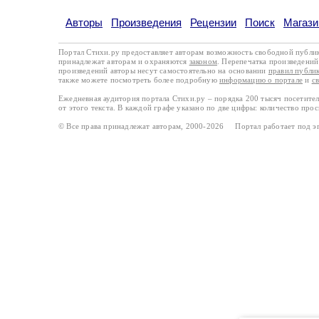
Авторы
Произведения
Рецензии
Поиск
Магази
Портал Стихи.ру предоставляет авторам возможность свободной публи
принадлежат авторам и охраняются
законом
. Перепечатка произведений 
произведений авторы несут самостоятельно на основании
правил публи
также можете посмотреть более подробную
информацию о портале
и
с
Ежедневная аудитория портала Стихи.ру – порядка 200 тысяч посетите
от этого текста. В каждой графе указано по две цифры: количество про
© Все права принадлежат авторам, 2000-2026 Портал работает под 