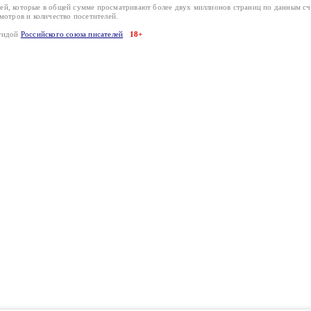
лей, которые в общей сумме просматривают более двух миллионов страниц по данным с
смотров и количество посетителей.
эгидой
Российского союза писателей
18+