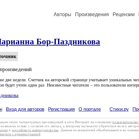
Авторы
Произведения
Рецензии
арианна Бор-Паздникова
точник
 произведений
ие две недели. Счетчик на авторской странице учитывает уникальных чит
он будет учтен один раз. Неизвестные читатели – это пользователи интер
здникова
н
Вход для авторов
Регистрация
О портале
Стихи.ру
Пр
кации своих литературных произведений в сети Интернет на основании
пользовательско
возможна только с согласия его автора, к которому вы можете обратиться на его авторс
кации
и
российского законодательства
. Данные пользователей обрабатываются на основ
вязаться с администрацией
.