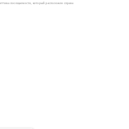
четчика посещаемости, который расположен справа