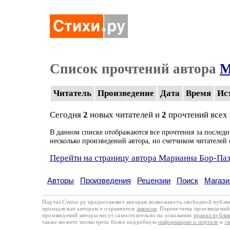
Список прочтений автора
М
Читатель
Произведение
Дата
Время
Ис
Сегодня
2
новых читателей и
2
прочтений всех
В данном списке отображаются все прочтения за последн
несколько произведений автора, но счетчиком читателей 
Перейти на страницу автора Марианна Бор-Па
Авторы
Произведения
Рецензии
Поиск
Магази
Портал Стихи.ру предоставляет авторам возможность свободной публи
принадлежат авторам и охраняются
законом
. Перепечатка произведений 
произведений авторы несут самостоятельно на основании
правил публи
также можете посмотреть более подробную
информацию о портале
и
с