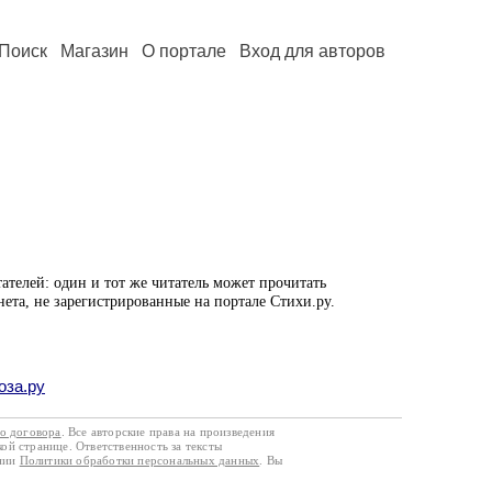
Поиск
Магазин
О портале
Вход для авторов
ателей: один и тот же читатель может прочитать
нета, не зарегистрированные на портале Стихи.ру.
оза.ру
го договора
. Все авторские права на произведения
кой странице. Ответственность за тексты
ании
Политики обработки персональных данных
. Вы