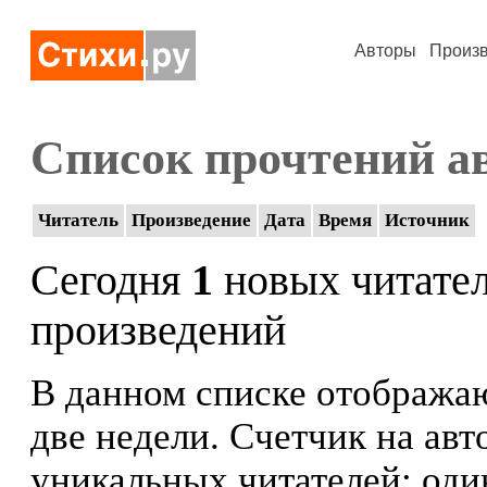
Авторы
Произ
Список прочтений а
Читатель
Произведение
Дата
Время
Источник
Сегодня
1
новых читате
произведений
В данном списке отображаю
две недели. Счетчик на ав
уникальных читателей: оди