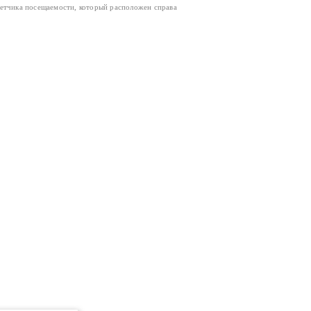
четчика посещаемости, который расположен справа