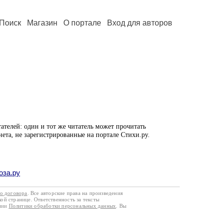
Поиск
Магазин
О портале
Вход для авторов
ателей: один и тот же читатель может прочитать
нета, не зарегистрированные на портале Стихи.ру.
оза.ру
го договора
. Все авторские права на произведения
кой странице. Ответственность за тексты
ании
Политики обработки персональных данных
. Вы