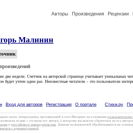
Авторы
Произведения
Рецензии
горь Малинин
точник
 произведений
ие две недели. Счетчик на авторской странице учитывает уникальных чит
он будет учтен один раз. Неизвестные читатели – это пользователи интер
н
Вход для авторов
Регистрация
О портале
Стихи.ру
Пр
кации своих литературных произведений в сети Интернет на основании
пользовательско
возможна только с согласия его автора, к которому вы можете обратиться на его авторс
кации
и
российского законодательства
. Данные пользователей обрабатываются на основ
вязаться с администрацией
.