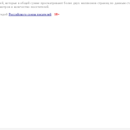
лей, которые в общей сумме просматривают более двух миллионов страниц по данным с
смотров и количество посетителей.
эгидой
Российского союза писателей
18+