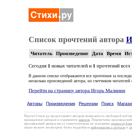
Список прочтений автора
И
Читатель
Произведение
Дата
Время
Ис
Сегодня
1
новых читателей и
1
прочтений всех
В данном списке отображаются все прочтения за последн
несколько произведений автора, но счетчиком читателей 
Перейти на страницу автора Игорь Малинин
Авторы
Произведения
Рецензии
Поиск
Магази
Портал Стихи.ру предоставляет авторам возможность свободной публи
принадлежат авторам и охраняются
законом
. Перепечатка произведений 
произведений авторы несут самостоятельно на основании
правил публи
также можете посмотреть более подробную
информацию о портале
и
с