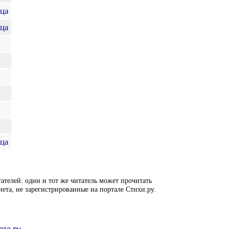
ица
ица
ица
ателей: один и тот же читатель может прочитать
нета, не зарегистрированные на портале Стихи.ру.
оза.ру