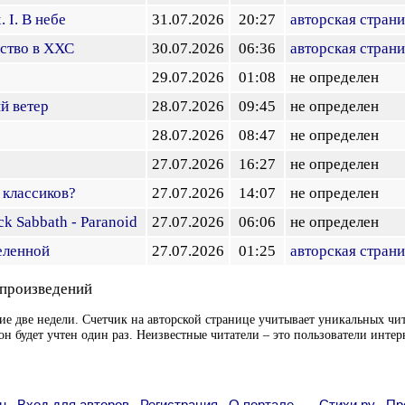
 I. В небе
31.07.2026
20:27
авторская стран
ство в ХХС
30.07.2026
06:36
авторская стран
29.07.2026
01:08
не определен
й ветер
28.07.2026
09:45
не определен
28.07.2026
08:47
не определен
27.07.2026
16:27
не определен
 классиков?
27.07.2026
14:07
не определен
k Sabbath - Paranoid
27.07.2026
06:06
не определен
еленной
27.07.2026
01:25
авторская стран
 произведений
ие две недели. Счетчик на авторской странице учитывает уникальных чит
он будет учтен один раз. Неизвестные читатели – это пользователи интер
н
Вход для авторов
Регистрация
О портале
Стихи.ру
Пр