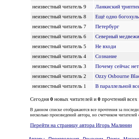
неизвестный читатель 9
Ланкиский триптих.
неизвестный читатель 8
Ещё одно богохуль
неизвестный читатель 7
Петербург
неизвестный читатель 6
Северный медвежи
неизвестный читатель 5
Не входи
неизвестный читатель 4
Сознание
неизвестный читатель 3
Почему сейчас нет
неизвестный читатель 2
Ozzy Osbourne Blac
неизвестный читатель 1
В параллельной вс
Сегодня
0
новых читателей и
0
прочтений всех
В данном списке отображаются все прочтения за последн
несколько произведений автора, но счетчиком читателей 
Перейти на страницу автора Игорь Малинин
Авторы
Произведения
Рецензии
Поиск
Магази